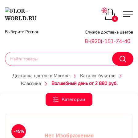
Цветы поштучно
0
Главная
Выберите Регион
Служба доставка цветов
Букеты до 2500
8-(920)-151-74-40
Гарантии
Каталог букетов
Доставка
Доставка цветов в Москве
Каталог букетов
Оплата
Классика
Волшебный день от 2 880 руб.
Корзины с цветами
Классика
Категории
Контакты
Авторские букеты
Личный
кобинет
Букеты из роз
-45%
Регистраци