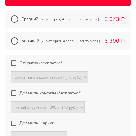
555
3 873
Средний
(5 куст. хриз, 4 зелень, лента, упак.)
Р
aYlNlfdX
Москва
5 390
Большой
(7 куст. хриз, 4 зелень, лента, упак.)
Р
555
Открытка (бесплатно*)
Все отзывы
Добавить конфеты (бесплатно*)
ПОДПИШИТЕСЬ!
Чтобы первыми узнать о
наших акциях и скидках
Добавить шарики
Ваше имя