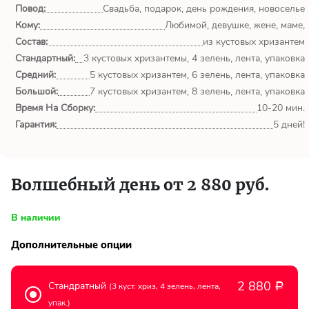
Повод:
Свадьба, подарок, день рождения, новоселье
Кому:
555
Любимой, девушке, жене, маме,
Состав:
из кустовых хризантем
Стандартный:
3 кустовых хризантемы, 4 зелень, лента, упаковка
CpjJwWHV
Средний:
5 кустовых хризантем, 6 зелень, лента, упаковка
Москва
Большой:
7 кустовых хризантем, 8 зелень, лента, упаковка
Время На Сборку:
10-20 мин.
Гарантия:
5 дней!
555
CpjJwWHV
Москва
Волшебный день от 2 880 руб.
В наличии
555
Дополнительные опции
aYlNlfdX
Москва
2 880
Стандратный
(3 куст. хриз, 4 зелень, лента,
Р
упак.)