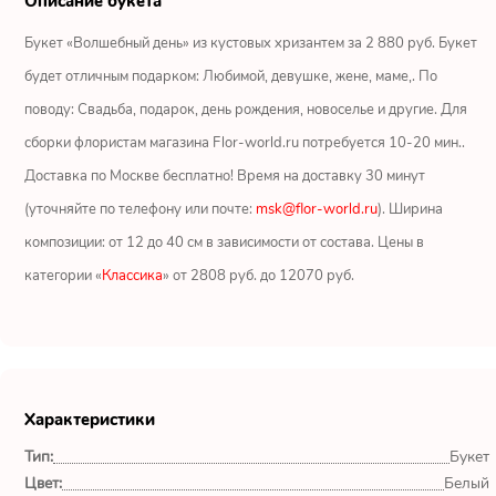
Описание букета
Ромашки
Букет «Волшебный день» из кустовых хризантем за 2 880 руб. Букет
Кустовые розы
будет отличным подарком: Любимой, девушке, жене, маме,. По
поводу: Свадьба, подарок, день рождения, новоселье и другие. Для
Альстромерии
сборки флористам магазина Flor-world.ru потребуется 10-20 мин..
Герберы
Доставка по Москве бесплатно! Время на доставку 30 минут
(уточняйте по телефону или почте:
msk@flor-world.ru
). Ширина
Ирисы
композиции: от 12 до 40 см в зависимости от состава. Цены в
категории «
Классика
» от 2808 руб. до 12070 руб.
Показать еще
ОТЗЫВЫ О МАГАЗИНЕ
Характеристики
CpjJwWHV
Тип:
Букет
Москва
Цвет:
Белый