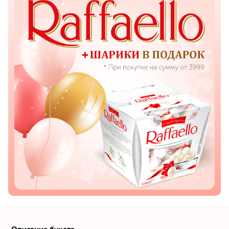
Показать еще
Цветы
Подсолнухи
Лизиантусы
Хризантемы
Лилии
Орхидеи
Тюльпаны