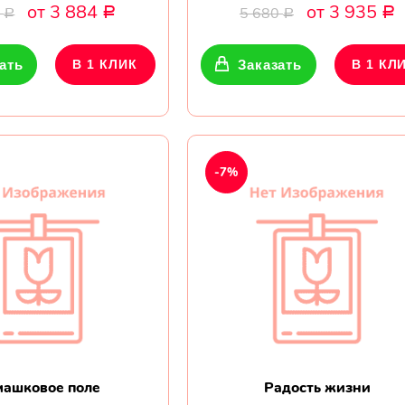
от 3 884
от 3 935
0
5 680
Р
Р
Р
Р
ать
В 1 КЛИК
Заказать
В 1 КЛ
-7%
машковое поле
Радость жизни