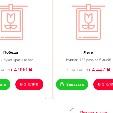
Победа
Лети
й букет красных роз
Купили 122 раза за 5 дней!
от 4 990
от 4 447
0
5 940
Р
Р
Р
Р
ать
В 1 КЛИК
Заказать
В 1 КЛ
Показать еще