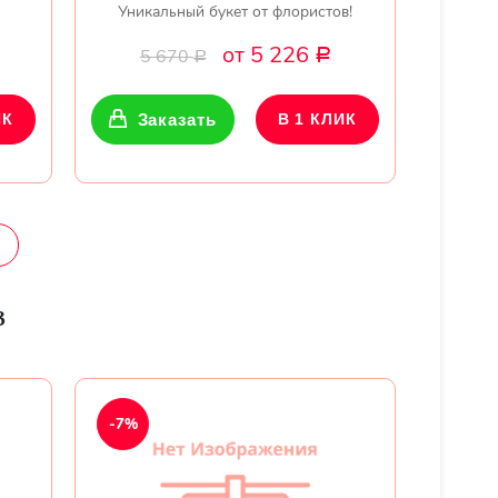
Уникальный букет от флористов!
от 5 226
5 670
Р
Р
ИК
Заказать
В 1 КЛИК
з
-7%