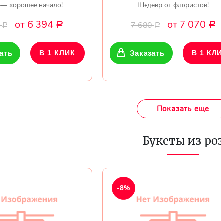
 — хорошее начало!
Шедевр от флористов!
от 6 394
от 7 070
0
7 680
Р
Р
Р
Р
ать
В 1 КЛИК
Заказать
В 1 КЛ
Показать еще
Букеты из ро
-8%