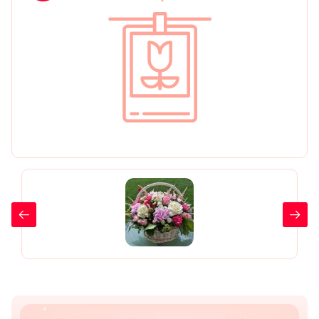
День рождения
Мы в
Цветы женщине
соц.
Цветы маме
сетях
Цветы мужчине
Цветы любимой
Цветы ребенку
Цветы дочери
Цветы подруге
Цветы сестре