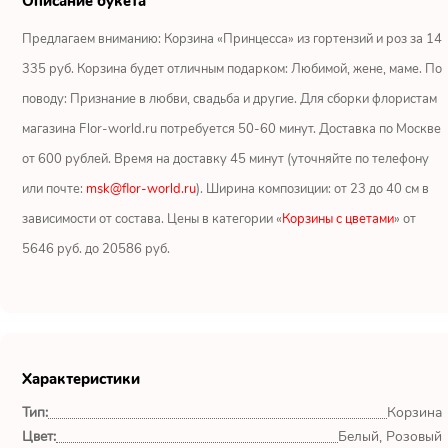
Описание букета
Ромашки
Предлагаем вниманию: Корзина «Принцесса» из гортензий и роз за 14
Кустовые розы
335 руб. Корзина будет отличным подарком: Любимой, жене, маме. По
поводу: Признание в любви, свадьба и другие. Для сборки флористам
Альстромерии
магазина Flor-world.ru потребуется 50-60 минут. Доставка по Москве
Герберы
от 600 рублей. Время на доставку 45 минут (уточняйте по телефону
или почте:
msk@flor-world.ru
). Ширина композиции: от 23 до 40 см в
Ирисы
зависимости от состава. Цены в категории «
Корзины с цветами
» от
5646 руб. до 20586 руб.
Показать еще
ОТЗЫВЫ О МАГАЗИНЕ
Характеристики
CpjJwWHV
Тип:
Корзина
Москва
Цвет:
Белый, Розовый