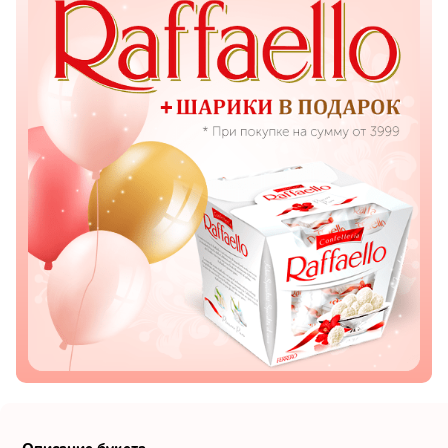
Показать еще
Цветы
Подсолнухи
Лизиантусы
Хризантемы
Лилии
Орхидеи
Тюльпаны