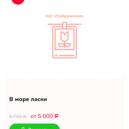
В море ласки
от 5 000
8 700
Р
Р