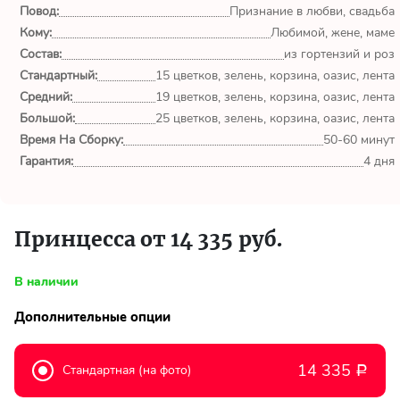
Повод:
Признание в любви, свадьба
Кому:
555
Любимой, жене, маме
Состав:
из гортензий и роз
Стандартный:
15 цветков, зелень, корзина, оазис, лента
CpjJwWHV
Средний:
19 цветков, зелень, корзина, оазис, лента
Москва
Большой:
25 цветков, зелень, корзина, оазис, лента
Время На Сборку:
50-60 минут
Гарантия:
4 дня
555
CpjJwWHV
Москва
Принцесса от 14 335 руб.
В наличии
555
Дополнительные опции
aYlNlfdX
Москва
14 335
Стандартная (на фото)
Р