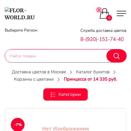
Цветы поштучно
0
Главная
Выберите Регион
Служба доставка цветов
Букеты до 2500
8-(920)-151-74-40
Гарантии
Каталог букетов
Доставка
Доставка цветов в Москве
Каталог букетов
Оплата
Корзины с цветами
Принцесса от 14 335 руб.
Корзины с цветами
Классика
Категории
Контакты
Авторские букеты
Личный
кобинет
Букеты из роз
-7%
Регистраци