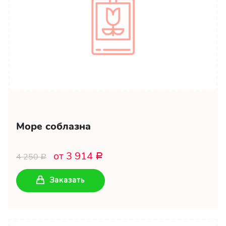
Море соблазна
от 3 914
4 250
Р
Р
Заказать