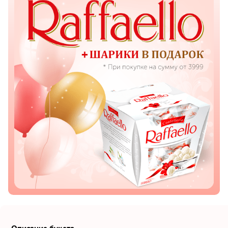
Показать еще
Цветы
Подсолнухи
Лизиантусы
Хризантемы
Лилии
Орхидеи
Тюльпаны