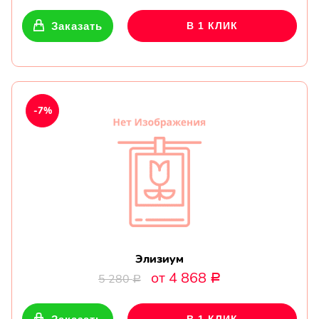
Заказать
В 1 КЛИК
-7%
Элизиум
от 4 868
5 280
Р
Р