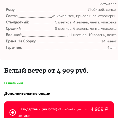
рождения
Кому:
555
Любимой, семье,
Состав:
из хризантем, ирисов и альстромерий
Стандартный:
5 цветков, 4 зелень, лента, упаковка
CpjJwWHV
Средний:
9 цветков, 6 зелень, лента, упаковка
Москва
Большой:
11 цветков, 10 зелень, лента
Время На Сборку:
14 минут
Гарантия:
4 дня
555
CpjJwWHV
Москва
Белый ветер от 4 909 руб.
В наличии
555
Дополнительные опции
aYlNlfdX
Москва
4 909
Стандартный (на фото)
(9 стеблей с учетом
Р
зелени)