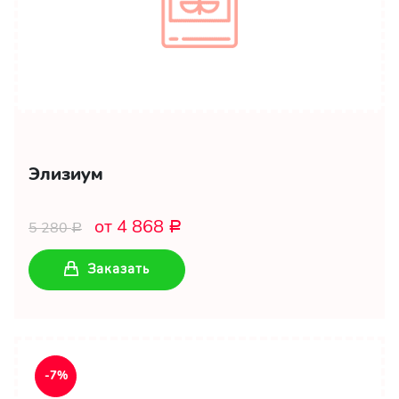
Элизиум
от 4 868
5 280
Р
Р
Заказать
-7%