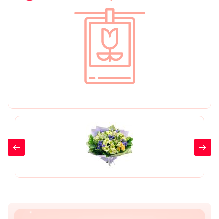
День рождения
Мы в
Цветы женщине
соц.
Цветы маме
сетях
Цветы мужчине
Цветы любимой
Цветы ребенку
Цветы дочери
Цветы подруге
Цветы сестре