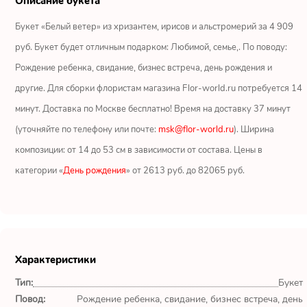
Описание букета
Ромашки
Букет «Белый ветер» из хризантем, ирисов и альстромерий за 4 909
Кустовые розы
руб. Букет будет отличным подарком: Любимой, семье,. По поводу:
Рождение ребенка, свидание, бизнес встреча, день рождения и
Альстромерии
другие. Для сборки флористам магазина Flor-world.ru потребуется 14
Герберы
минут. Доставка по Москве бесплатно! Время на доставку 37 минут
(уточняйте по телефону или почте:
msk@flor-world.ru
). Ширина
Ирисы
композиции: от 14 до 53 см в зависимости от состава. Цены в
категории «
День рождения
» от 2613 руб. до 82065 руб.
Показать еще
ОТЗЫВЫ О МАГАЗИНЕ
Характеристики
CpjJwWHV
Тип:
Букет
Москва
Повод:
Рождение ребенка, свидание, бизнес встреча, день