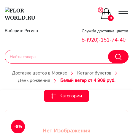
Цветы поштучно
0
Главная
Выберите Регион
Служба доставка цветов
Букеты до 2500
8-(920)-151-74-40
Гарантии
Каталог букетов
Доставка
Доставка цветов в Москве
Каталог букетов
Оплата
День рождения
Белый ветер от 4 909 руб.
Корзины с цветами
Классика
Категории
Контакты
Авторские букеты
Личный
кобинет
Букеты из роз
-8%
Регистраци