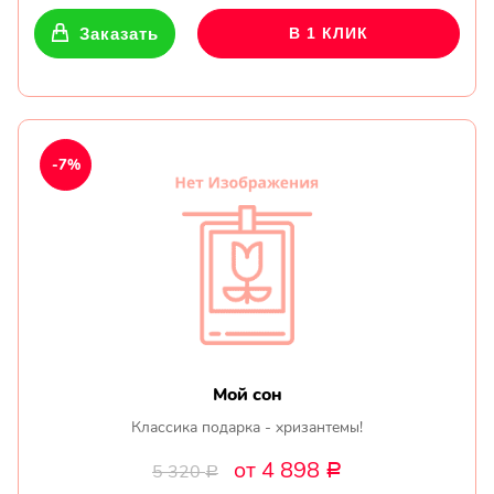
Заказать
В 1 КЛИК
-7%
Мой сон
Классика подарка - хризантемы!
от 4 898
5 320
Р
Р