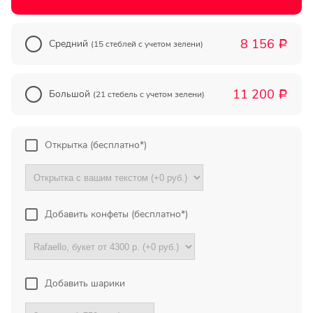
555
8 156
Средний
(15 стеблей с учетом зелени)
Р
aYlNlfdX
Москва
11 200
Большой
(21 стебель с учетом зелени)
Р
555
Открытка (бесплатно*)
Все отзывы
Добавить конфеты (бесплатно*)
ПОДПИШИТЕСЬ!
Чтобы первыми узнать о
наших акциях и скидках
Добавить шарики
Ваше имя